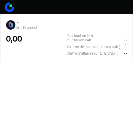
Drift Protocol
Plus haut en 24h
--
0,00
Plus bas en 24h
--
-
--
Volume de transactions sur 24h (DRIFT)
-
Chiffre d'affaires sur 24h (USDT)
--
-