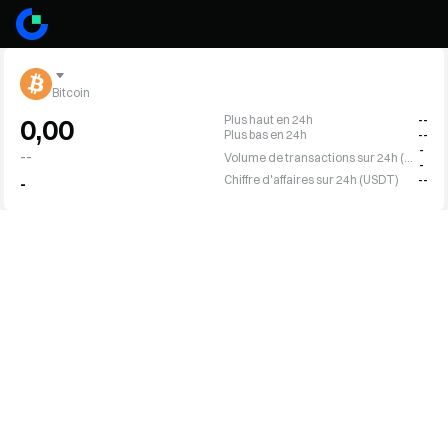
Bitcoin
Plus haut en 24h
--
0,00
Plus bas en 24h
--
-
--
Volume de transactions sur 24h (BTC)
-
Chiffre d'affaires sur 24h (USDT)
--
-