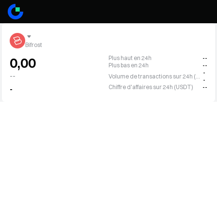
Bifrost
Plus haut en 24h
--
0,00
Plus bas en 24h
--
-
--
Volume de transactions sur 24h (BFC)
-
Chiffre d'affaires sur 24h (USDT)
--
-