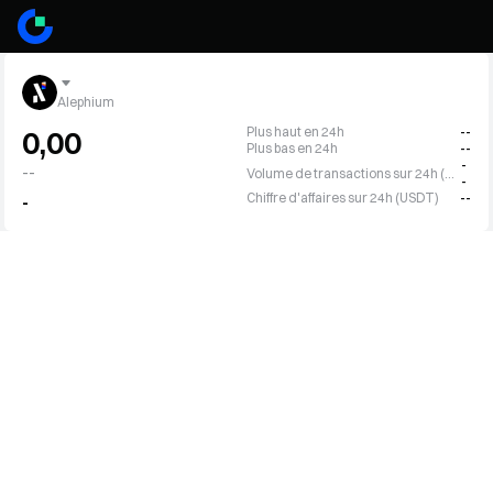
Alephium
Plus haut en 24h
--
0,00
Plus bas en 24h
--
-
--
Volume de transactions sur 24h (ALPH)
-
Chiffre d'affaires sur 24h (USDT)
--
-