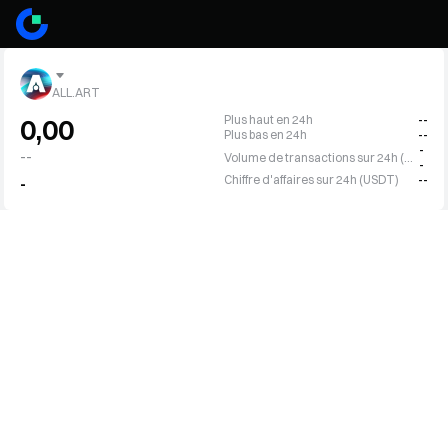
ALL.ART
Plus haut en 24h
--
0,00
Plus bas en 24h
--
-
--
Volume de transactions sur 24h (AART)
-
Chiffre d'affaires sur 24h (USDT)
--
-