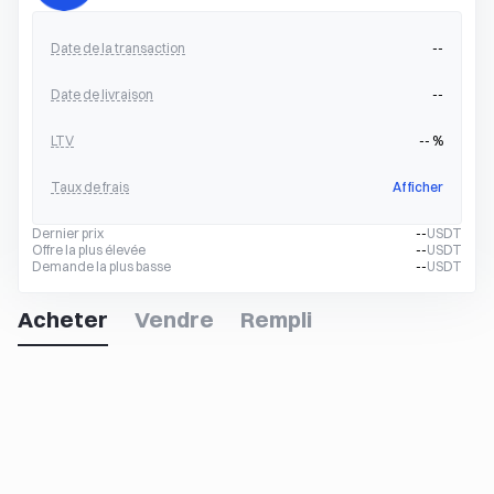
Date de la transaction
--
Date de livraison
--
LTV
--
%
Taux de frais
Afficher
Dernier prix
--
USDT
Offre la plus élevée
--
USDT
Demande la plus basse
--
USDT
Acheter
Vendre
Rempli