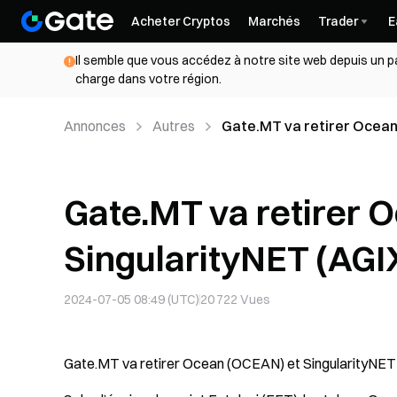
Acheter Cryptos
Marchés
Trader
E
Il semble que vous accédez à notre site web depuis un pa
charge dans votre région.
Annonces
Autres
Gate.MT va retirer Ocean
Gate.MT va retirer 
SingularityNET (AGI
2024-07-05 08:49 (UTC)
20 722
Vues
Gate.MT va retirer Ocean (OCEAN) et SingularityNET