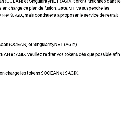
cean (OCEAN) et SingularityNET (AGIX) seront fusionnés dans le
 en charge ce plan de fusion. Gate.MT va suspendre les
N et $AGIX, mais continuera à proposer le service de retrait
cean (OCEAN) et SingularityNET (AGIX)
EAN et AGIX, veuillez retirer vos tokens dès que possible afin
s en charge les tokens $OCEAN et $AGIX.