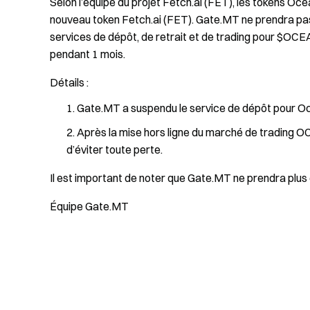
Selon l’équipe du projet Fetch.ai (FET), les tokens O
nouveau token Fetch.ai (FET). Gate.MT ne prendra pas
services de dépôt, de retrait et de trading pour $OCEA
pendant 1 mois.
Détails :
Gate.MT a suspendu le service de dépôt pour O
Après la mise hors ligne du marché de trading OC
d’éviter toute perte.
Il est important de noter que Gate.MT ne prendra plu
Équipe Gate.MT