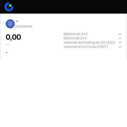
Zeusshield
Máximo en 24 h
--
0,00
Mínimo en 24 h
--
Volumen de trading en 24h (ZSC)
--
--
Volumen en 24 horas (USDT)
--
-