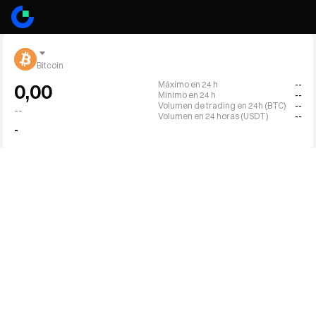
Bitcoin
Máximo en 24 h
--
0,00
Mínimo en 24 h
--
Volumen de trading en 24h (BTC)
--
--
Volumen en 24 horas (USDT)
--
-