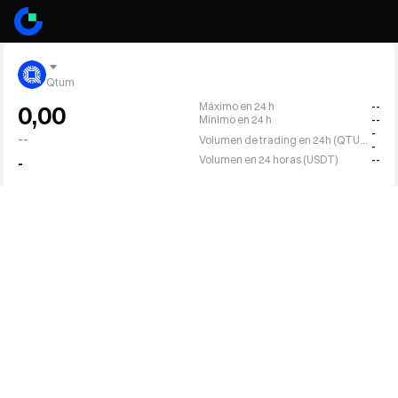
Qtum
Máximo en 24 h
--
0,00
Mínimo en 24 h
--
-
--
Volumen de trading en 24h (QTUM)
-
Volumen en 24 horas (USDT)
--
-