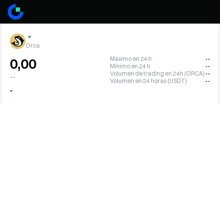
Orca
Máximo en 24 h
--
0,00
Mínimo en 24 h
--
Volumen de trading en 24h (ORCA)
--
--
Volumen en 24 horas (USDT)
--
-