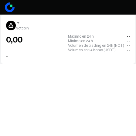
Notcoin
Máximo en 24 h
--
0,00
Mínimo en 24 h
--
Volumen de trading en 24h (NOT)
--
--
Volumen en 24 horas (USDT)
--
-