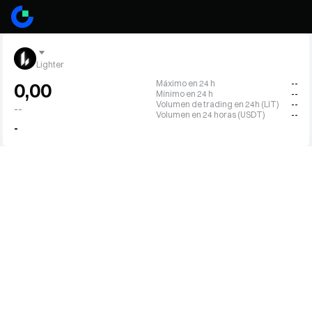
Lighter
Máximo en 24 h
--
0,00
Mínimo en 24 h
--
Volumen de trading en 24h (LIT)
--
--
Volumen en 24 horas (USDT)
--
-