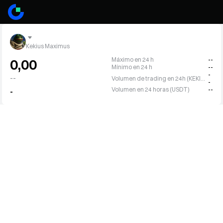
Kekius Maximus
Máximo en 24 h
--
0,00
Mínimo en 24 h
--
-
--
Volumen de trading en 24h (KEKIUS)
-
Volumen en 24 horas (USDT)
--
-