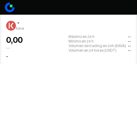
Kava
Máximo en 24 h
--
0,00
Mínimo en 24 h
--
Volumen de trading en 24h (KAVA)
--
--
Volumen en 24 horas (USDT)
--
-