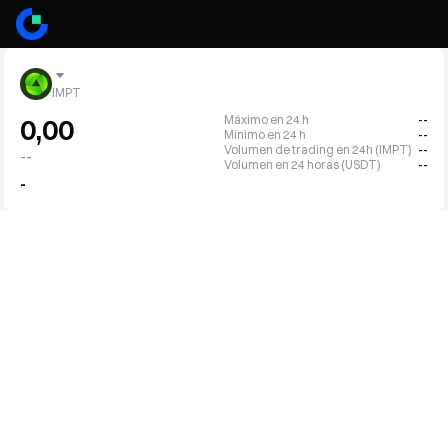
IMPT
Máximo en 24 h
--
0,00
Mínimo en 24 h
--
Volumen de trading en 24h (IMPT)
--
--
Volumen en 24 horas (USDT)
--
-