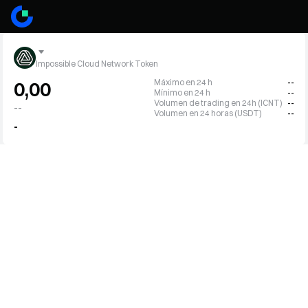
Impossible Cloud Network Token
Máximo en 24 h
--
0,00
Mínimo en 24 h
--
Volumen de trading en 24h (ICNT)
--
--
Volumen en 24 horas (USDT)
--
-