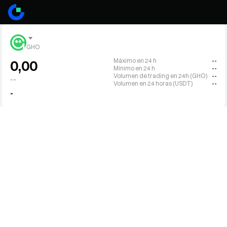
GHO
Máximo en 24 h
--
0,00
Mínimo en 24 h
--
Volumen de trading en 24h (GHO)
--
--
Volumen en 24 horas (USDT)
--
-