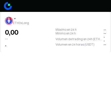
ETH3xLong
Máximo en 24 h
--
0,00
Mínimo en 24 h
--
-
--
Volumen de trading en 24h (ETH3L)
-
Volumen en 24 horas (USDT)
--
-