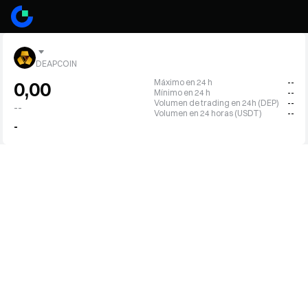
DEAPCOIN
Máximo en 24 h
--
0,00
Mínimo en 24 h
--
Volumen de trading en 24h (DEP)
--
--
Volumen en 24 horas (USDT)
--
-