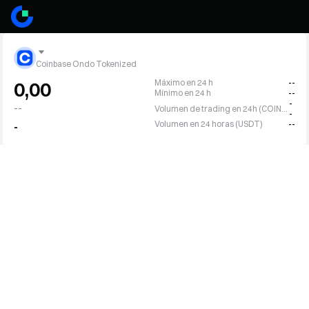
Coinbase Ondo Tokenized
Máximo en 24 h
--
0,00
Mínimo en 24 h
--
-
--
Volumen de trading en 24h (COINON)
-
Volumen en 24 horas (USDT)
--
-