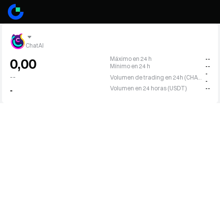
ChatAI
Máximo en 24 h
--
0,00
Mínimo en 24 h
--
-
--
Volumen de trading en 24h (CHATAI)
-
Volumen en 24 horas (USDT)
--
-