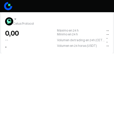
Cetus Protocol
Máximo en 24 h
--
0,00
Mínimo en 24 h
--
-
--
Volumen de trading en 24h (CETUS)
-
Volumen en 24 horas (USDT)
--
-