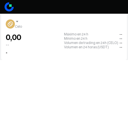
Celo
Máximo en 24 h
--
0,00
Mínimo en 24 h
--
Volumen de trading en 24h (CELO)
--
--
Volumen en 24 horas (USDT)
--
-