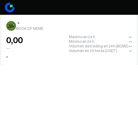
BOOK OF MEME
Máximo en 24 h
--
0,00
Mínimo en 24 h
--
Volumen de trading en 24h (BOME)
--
--
Volumen en 24 horas (USDT)
--
-