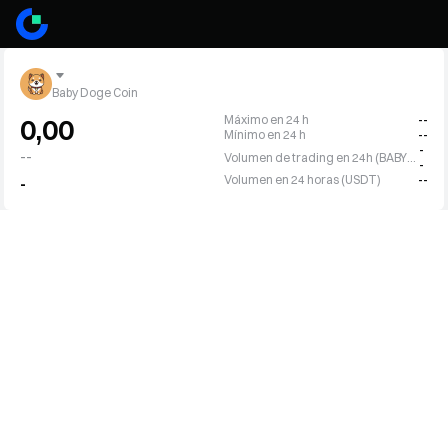
Baby Doge Coin
Máximo en 24 h
--
0,00
Mínimo en 24 h
--
-
--
Volumen de trading en 24h (BABYDOGE)
-
Volumen en 24 horas (USDT)
--
-