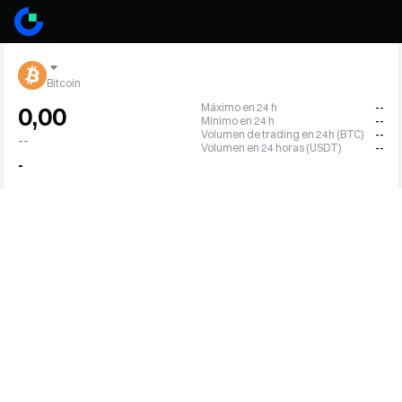
Bitcoin
Máximo en 24 h
--
0,00
Mínimo en 24 h
--
Volumen de trading en 24h (BTC)
--
--
Volumen en 24 horas (USDT)
--
-