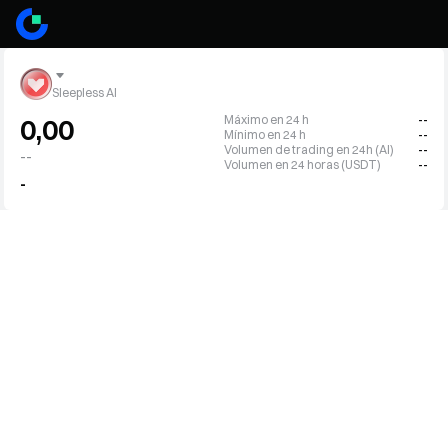
Sleepless AI
Máximo en 24 h
--
0,00
Mínimo en 24 h
--
Volumen de trading en 24h (AI)
--
--
Volumen en 24 horas (USDT)
--
-