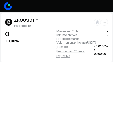
ZROUSDT
Perpetuo
Máximo en 24 h
--
0
Mínimo en 24 h
--
Precio de marca
--
+0,00%
Volumen en 24 horas
(
USDT
)
--
+0,0100%
Tasa de
/
financiación/Cuenta
00:00:00
regresiva