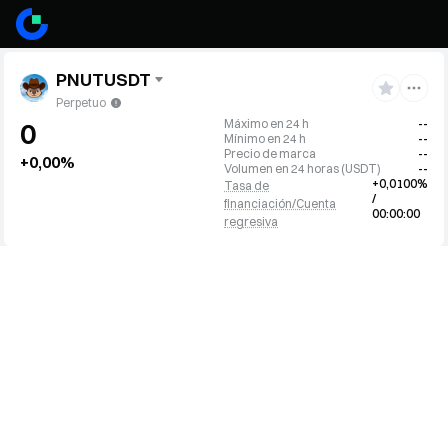
PNUTUSDT
Perpetuo
Máximo en 24 h
--
0
Mínimo en 24 h
--
Precio de marca
--
+0,00%
Volumen en 24 horas
(
USDT
)
--
+0,0100%
Tasa de
/
financiación/Cuenta
00:00:00
regresiva