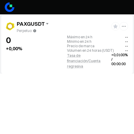
PAXGUSDT
Perpetuo
Máximo en 24 h
--
0
Mínimo en 24 h
--
Precio de marca
--
+0,00%
Volumen en 24 horas
(
USDT
)
--
+0,0100%
Tasa de
/
financiación/Cuenta
00:00:00
regresiva