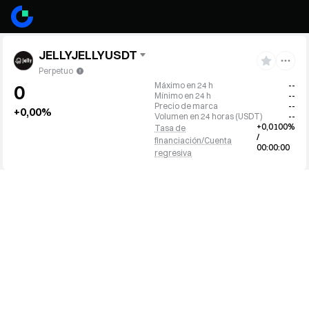
JELLYJELLYUSDT
Perpetuo
Máximo en 24 h
--
0
Mínimo en 24 h
--
Precio de marca
--
+0,00%
Volumen en 24 horas
(
USDT
)
--
+0,0100%
Tasa de
/
financiación/Cuenta
00:00:00
regresiva