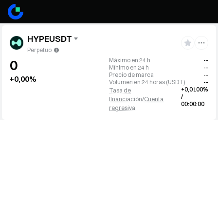
HYPEUSDT
Perpetuo
Máximo en 24 h
--
0
Mínimo en 24 h
--
Precio de marca
--
+0,00%
Volumen en 24 horas
(
USDT
)
--
+0,0100%
Tasa de
/
financiación/Cuenta
00:00:00
regresiva