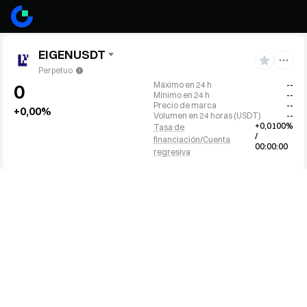
EIGENUSDT
Perpetuo
Máximo en 24 h
--
0
Mínimo en 24 h
--
Precio de marca
--
+0,00%
Volumen en 24 horas
(
USDT
)
--
+0,0100%
Tasa de
/
financiación/Cuenta
00:00:00
regresiva