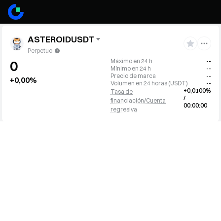
ASTEROIDUSDT
Perpetuo
Máximo en 24 h
--
0
Mínimo en 24 h
--
Precio de marca
--
+0,00%
Volumen en 24 horas
(
USDT
)
--
+0,0100%
Tasa de
/
financiación/Cuenta
00:00:00
regresiva