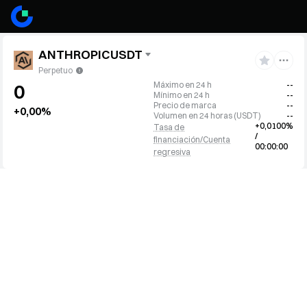
ANTHROPICUSDT
Perpetuo
Máximo en 24 h
--
0
Mínimo en 24 h
--
Precio de marca
--
+0,00%
Volumen en 24 horas
(
USDT
)
--
+0,0100%
Tasa de
/
financiación/Cuenta
00:00:00
regresiva