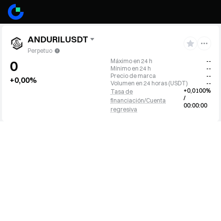
ANDURILUSDT
Perpetuo
Máximo en 24 h
--
0
Mínimo en 24 h
--
Precio de marca
--
+0,00%
Volumen en 24 horas
(
USDT
)
--
+0,0100%
Tasa de
/
financiación/Cuenta
00:00:00
regresiva