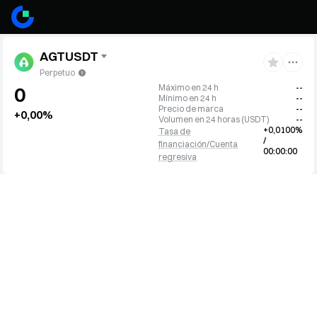
AGTUSDT
Perpetuo
Máximo en 24 h
--
0
Mínimo en 24 h
--
Precio de marca
--
+0,00%
Volumen en 24 horas
(
USDT
)
--
+0,0100%
Tasa de
/
financiación/Cuenta
00:00:00
regresiva