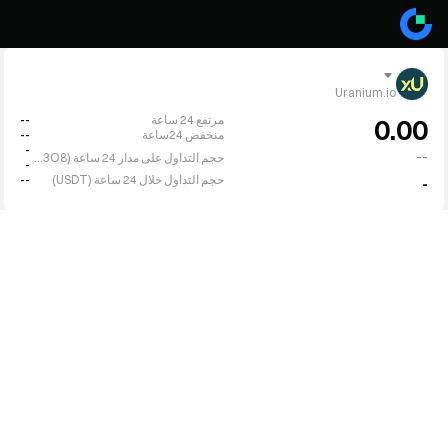
Uranium.io
مرتفع 24 ساعة
--
0.00
منخفض 24ساعة
--
-
--
حجم التداول على مدار 24 ساعة (XU3O8)
-
حجم التداول خلال 24 ساعة (USDT)
--
-