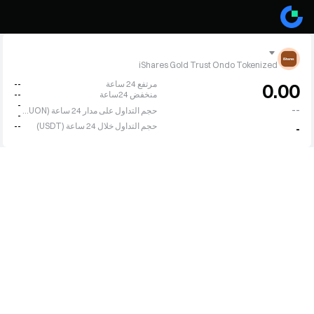
iShares Gold Trust Ondo Tokenized
مرتفع 24 ساعة
--
0.00
منخفض 24ساعة
--
-
--
حجم التداول على مدار 24 ساعة (IAUON)
-
حجم التداول خلال 24 ساعة (USDT)
--
-