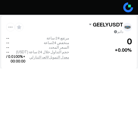
GEELYUSDT
دائم
مرتفع 24 ساعة
--
0
منخفض 24ساعة
--
السعر المحدد
--
+0.00%
حجم التداول خلال 24 ساعة
(
USDT
)
--
+0.0100% /
معدل التمويل/العد التنازلي
00:00:00