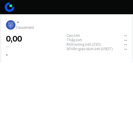
Zeusshield
Cao 24h
--
0,00
Thấp 24h
--
Khối lượng 24h (ZSC)
--
--
Số tiền giao dịch 24h (USDT)
--
-