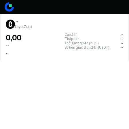
LayerZero
Cao 24h
--
0,00
Thấp 24h
--
Khối lượng 24h (ZRO)
--
--
Số tiền giao dịch 24h (USDT)
--
-