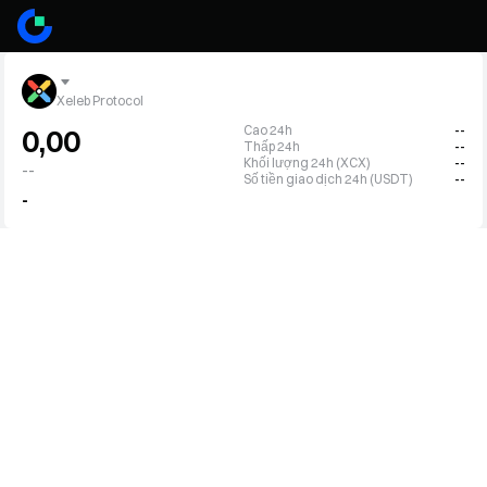
Xeleb Protocol
Cao 24h
--
0,00
Thấp 24h
--
Khối lượng 24h (XCX)
--
--
Số tiền giao dịch 24h (USDT)
--
-