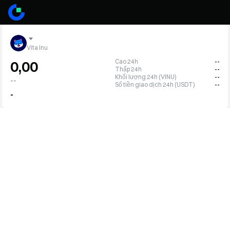
Vita Inu
Cao 24h
--
0,00
Thấp 24h
--
Khối lượng 24h (VINU)
--
--
Số tiền giao dịch 24h (USDT)
--
-