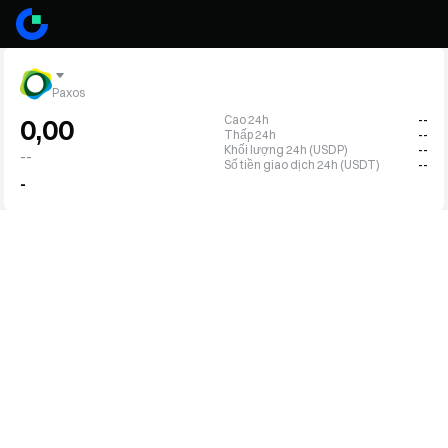
Paxos
Cao 24h
--
0,00
Thấp 24h
--
Khối lượng 24h (USDP)
--
--
Số tiền giao dịch 24h (USDT)
--
-