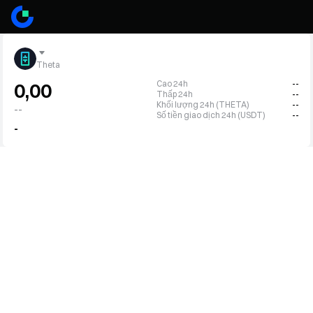
Theta
Cao 24h
--
0,00
Thấp 24h
--
Khối lượng 24h (THETA)
--
--
Số tiền giao dịch 24h (USDT)
--
-