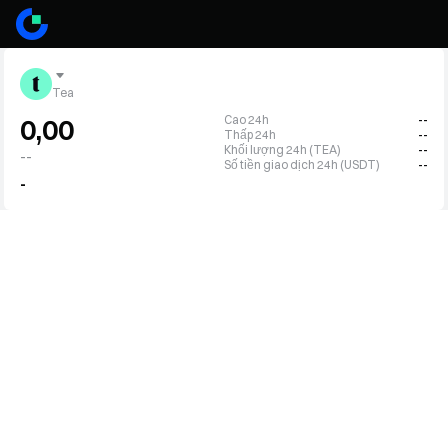
Tea
Cao 24h
--
0,00
Thấp 24h
--
Khối lượng 24h (TEA)
--
--
Số tiền giao dịch 24h (USDT)
--
-