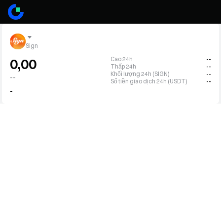
Sign
Cao 24h
--
0,00
Thấp 24h
--
Khối lượng 24h (SIGN)
--
--
Số tiền giao dịch 24h (USDT)
--
-