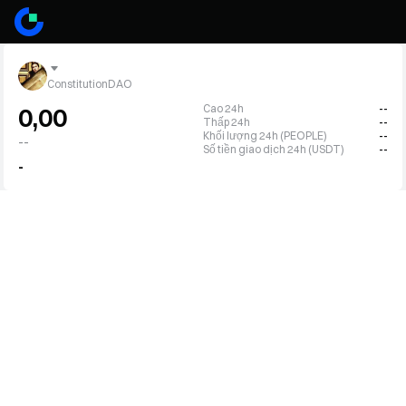
ConstitutionDAO
Cao 24h
--
0,00
Thấp 24h
--
Khối lượng 24h (PEOPLE)
--
--
Số tiền giao dịch 24h (USDT)
--
-